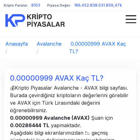
8103
186.452.838.031.859,47₺
Kripto Paralar:
Piyasa Değer:
Anasayfa
Avalanche
0.00000999 AVAX Kaç
/
/
TL?
0.00000999 AVAX Kaç TL?
💰Kripto Piyasalar Avalanche - AVAX bilgi sayfası.
Burada çevirdiğiniz kriptoların değerlerini görebilir
ve AVAX için Türk Lirasındaki değerini
öğrenebilirsiniz.
0.00000999 Avalanche (AVAX)
Şuan için
0.00286444
TL
yapmaktadır.
Aşağıdaki bilgi ekranlarımızdan 📉 geçmiş