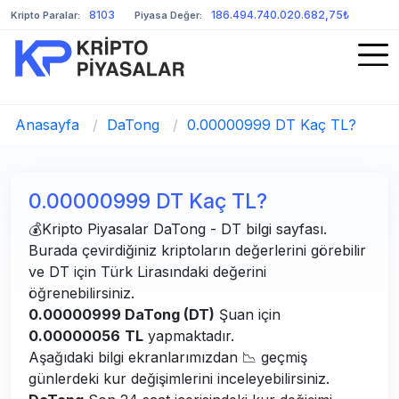
8103
186.494.740.020.682,75₺
Kripto Paralar:
Piyasa Değer:
Anasayfa
/
DaTong
/
0.00000999 DT Kaç TL?
0.00000999 DT Kaç TL?
💰Kripto Piyasalar DaTong - DT bilgi sayfası.
Burada çevirdiğiniz kriptoların değerlerini görebilir
ve DT için Türk Lirasındaki değerini
öğrenebilirsiniz.
0.00000999 DaTong (DT)
Şuan için
0.00000056
TL
yapmaktadır.
Aşağıdaki bilgi ekranlarımızdan 📉 geçmiş
günlerdeki kur değişimlerini inceleyebilirsiniz.