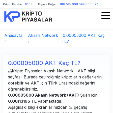
8103
186.515.668.694.800,59₺
Kripto Paralar:
Piyasa Değer:
Anasayfa
Akash Network
0.00005000 AKT Kaç
/
/
TL?
0.00005000 AKT Kaç TL?
💰Kripto Piyasalar Akash Network - AKT bilgi
sayfası. Burada çevirdiğiniz kriptoların değerlerini
görebilir ve AKT için Türk Lirasındaki değerini
öğrenebilirsiniz.
0.00005000 Akash Network (AKT)
Şuan için
0.00113195
TL
yapmaktadır.
Aşağıdaki bilgi ekranlarımızdan 📉 geçmiş