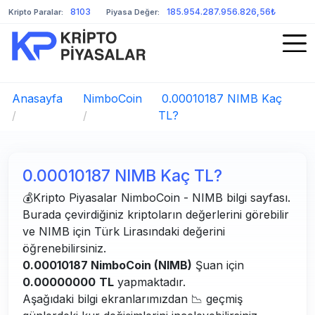
8103
185.954.287.956.826,56₺
Kripto Paralar:
Piyasa Değer:
Anasayfa
NimboCoin
0.00010187 NIMB Kaç
/
/
TL?
0.00010187 NIMB Kaç TL?
💰Kripto Piyasalar NimboCoin - NIMB bilgi sayfası.
Burada çevirdiğiniz kriptoların değerlerini görebilir
ve NIMB için Türk Lirasındaki değerini
öğrenebilirsiniz.
0.00010187 NimboCoin (NIMB)
Şuan için
0.00000000
TL
yapmaktadır.
Aşağıdaki bilgi ekranlarımızdan 📉 geçmiş