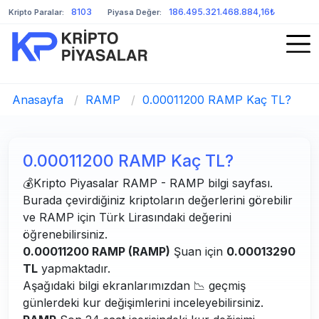
8103
186.495.321.468.884,16₺
Kripto Paralar:
Piyasa Değer:
Anasayfa
/
RAMP
/
0.00011200 RAMP Kaç TL?
0.00011200 RAMP Kaç TL?
💰Kripto Piyasalar RAMP - RAMP bilgi sayfası.
Burada çevirdiğiniz kriptoların değerlerini görebilir
ve RAMP için Türk Lirasındaki değerini
öğrenebilirsiniz.
0.00011200 RAMP (RAMP)
Şuan için
0.00013290
TL
yapmaktadır.
Aşağıdaki bilgi ekranlarımızdan 📉 geçmiş
günlerdeki kur değişimlerini inceleyebilirsiniz.