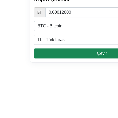
BT
Çevir