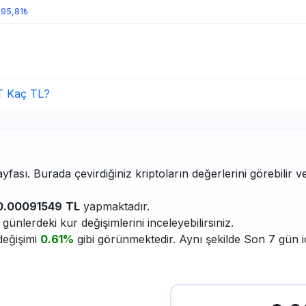
995,81₺
T Kaç TL?
yfası. Burada çevirdiğiniz kriptoların değerlerini görebilir v
0.00091549
TL
yapmaktadır.
ünlerdeki kur değişimlerini inceleyebilirsiniz.
değişimi
0.61%
gibi görünmektedir. Aynı şekilde Son 7 gün i