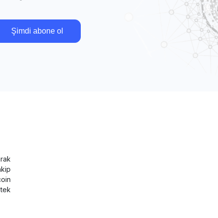
Şimdi abone ol
rak
akip
coin
tek