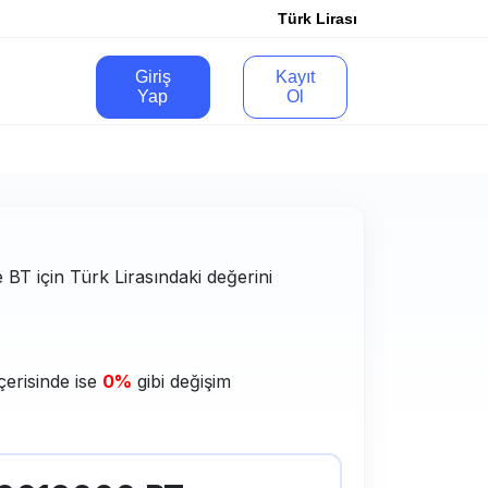
Türk Lirası
Giriş
Kayıt
Yap
Ol
e BT için Türk Lirasındaki değerini
çerisinde ise
0%
gibi değişim