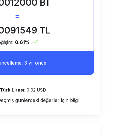
0012000 BT
=
0091549 TL
ğişim:
0.61%
ncelleme: 3 yıl önce
 Türk Lirası:
0,02 USD
Geçmiş günlerdeki değerler için bilgi