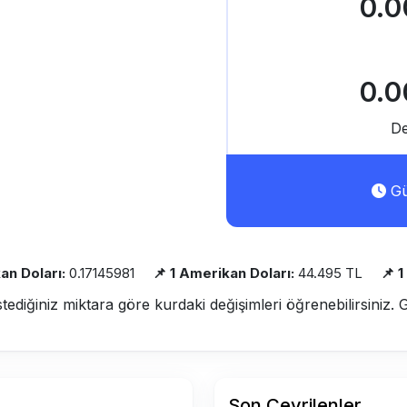
0.0
0.0
De
Gü
an Doları:
0.17145981
📌 1 Amerikan Doları:
44.495 TL
📌 1
stediğiniz miktara göre kurdaki değişimleri öğrenebilirsiniz. 
Son Çevrilenler