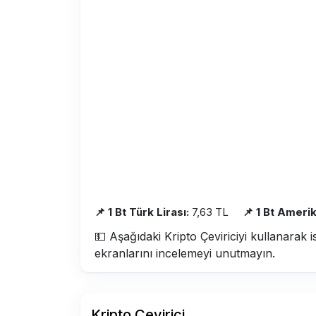
📌 1 Bt Türk Lirası:
7,63 TL
📌 1 Bt Amerik
💵 Aşağıdaki Kripto Çeviriciyi kullanarak i
ekranlarını incelemeyi unutmayın.
Kripto Çevirici