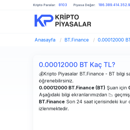
8103
186.389.414.352.
Kripto Paralar:
Piyasa Değer:
Anasayfa
/
BT.Finance
/
0.00012000 B
0.00012000 BT Kaç TL?
💰Kripto Piyasalar BT.Finance - BT bilgi sa
öğrenebilirsiniz.
0.00012000 BT.Finance (BT)
Şuan için
Aşağıdaki bilgi ekranlarımızdan 📉 geçmiş g
BT.Finance
Son 24 saat içerisindeki kur 
izlenmektedir.