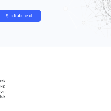
Şimdi abone ol
rak
akip
coin
tek