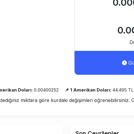
0.00
0.0
D
Gü
merikan Doları:
0.00400252
📌 1 Amerikan Doları:
44.495 TL
stediğiniz miktara göre kurdaki değişimleri öğrenebilirsiniz. 
Son Çevrilenler