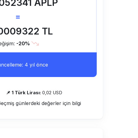
052341 APLP
=
0009322 TL
eğişim:
-20%
ncelleme: 4 yıl önce
📌 1 Türk Lirası:
0,02 USD
Geçmiş günlerdeki değerler için bilgi