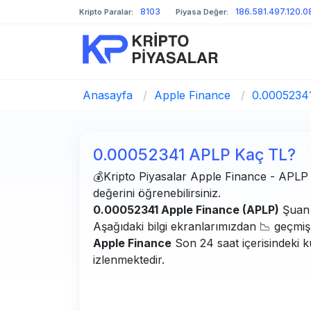
8103
186.581.497.120.
Kripto Paralar:
Piyasa Değer:
Anasayfa
/
Apple Finance
/
0.0005234
0.00052341 APLP Kaç TL?
💰Kripto Piyasalar Apple Finance - APLP bi
değerini öğrenebilirsiniz.
0.00052341 Apple Finance (APLP)
Şuan 
Aşağıdaki bilgi ekranlarımızdan 📉 geçmiş g
Apple Finance
Son 24 saat içerisindeki k
izlenmektedir.