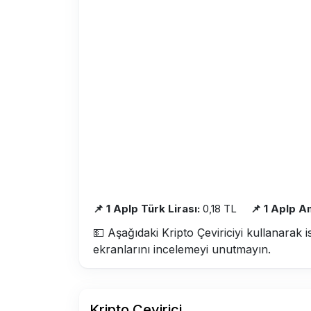
📌 1 Aplp Türk Lirası:
0,18 TL
📌 1 Aplp A
💵 Aşağıdaki Kripto Çeviriciyi kullanarak i
ekranlarını incelemeyi unutmayın.
Kripto Çevirici