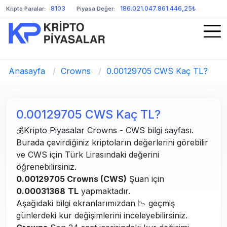
8103
186.021.047.861.446,25₺
Kripto Paralar:
Piyasa Değer:
Anasayfa
/
Crowns
/
0.00129705 CWS Kaç TL?
0.00129705 CWS Kaç TL?
💰Kripto Piyasalar Crowns - CWS bilgi sayfası.
Burada çevirdiğiniz kriptoların değerlerini görebilir
ve CWS için Türk Lirasındaki değerini
öğrenebilirsiniz.
0.00129705 Crowns (CWS)
Şuan için
0.00031368
TL
yapmaktadır.
Aşağıdaki bilgi ekranlarımızdan 📉 geçmiş
günlerdeki kur değişimlerini inceleyebilirsiniz.