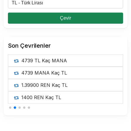
Çevir
Son Çevrilenler
 Kaç MANA
0.27 BTC Ka
NA Kaç TL
85 BTC Kaç 
REN Kaç TL
0.27 BTC Ka
 Kaç TL
150 BTC Kaç