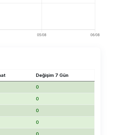
aat
Değişim 7 Gün
0
0
0
0
0