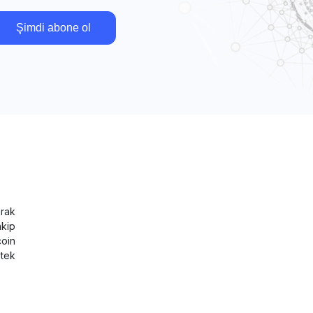
Şimdi abone ol
rak
akip
coin
tek