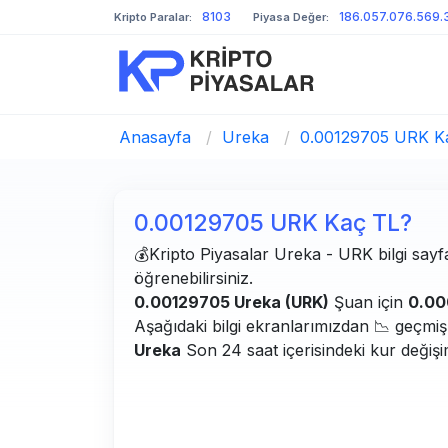
8103
186.057.076.569.
Kripto Paralar:
Piyasa Değer:
Anasayfa
/
Ureka
/
0.00129705 URK K
0.00129705 URK Kaç TL?
💰Kripto Piyasalar Ureka - URK bilgi sayfa
öğrenebilirsiniz.
0.00129705 Ureka (URK)
Şuan için
0.00
Aşağıdaki bilgi ekranlarımızdan 📉 geçmiş g
Ureka
Son 24 saat içerisindeki kur değiş