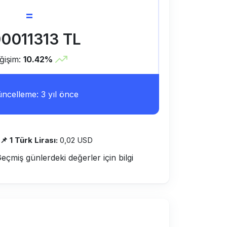
=
00011313 TL
ğişim:
10.42%
ncelleme: 3 yıl önce
📌 1 Türk Lirası:
0,02 USD
Geçmiş günlerdeki değerler için bilgi