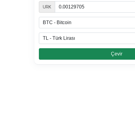
URK
Çevir