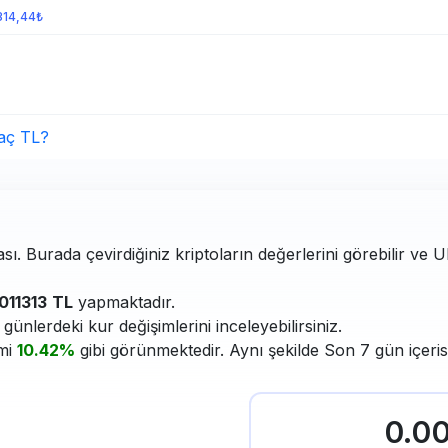
314,44₺
aç TL?
sı. Burada çevirdiğiniz kriptoların değerlerini görebilir ve U
011313
TL
yapmaktadır.
ünlerdeki kur değişimlerini inceleyebilirsiniz.
imi
10.42%
gibi görünmektedir. Aynı şekilde Son 7 gün içeri
0.0