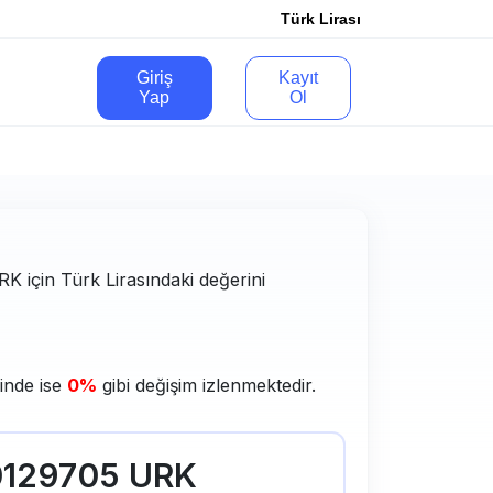
Türk Lirası
Giriş
Kayıt
Yap
Ol
RK için Türk Lirasındaki değerini
sinde ise
0%
gibi değişim izlenmektedir.
0129705 URK