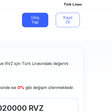
Türk Lirası
Giriş
Kayıt
Yap
Ol
 ve RVZ için Türk Lirasındaki değerini
isinde ise
0%
gibi değişim izlenmektedir.
020000 RVZ