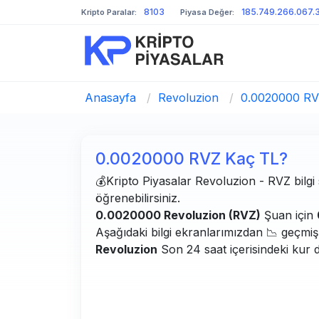
8103
185.749.266.067.
Kripto Paralar:
Piyasa Değer:
Anasayfa
/
Revoluzion
/
0.0020000 RV
0.0020000 RVZ Kaç TL?
💰Kripto Piyasalar Revoluzion - RVZ bilgi s
öğrenebilirsiniz.
0.0020000 Revoluzion (RVZ)
Şuan için
Aşağıdaki bilgi ekranlarımızdan 📉 geçmiş g
Revoluzion
Son 24 saat içerisindeki kur 