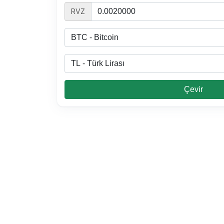
RVZ
2500 TL Kaç USDT
3000 TL Kaç BNB
2000 TL Kaç BNB
0.03 BNB Kaç TL
Çevir