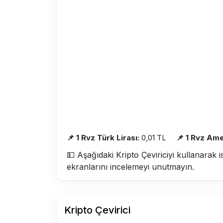
📌 1 Rvz Türk Lirası:
0,01 TL
📌 1 Rvz Ame
💵 Aşağıdaki Kripto Çeviriciyi kullanarak i
ekranlarını incelemeyi unutmayın.
Kripto Çevirici