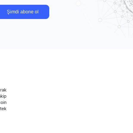
Şimdi abone ol
rak
akip
coin
tek