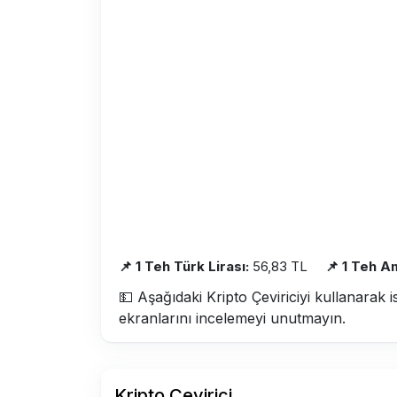
📌 1 Teh Türk Lirası:
56,83 TL
📌 1 Teh A
💵 Aşağıdaki Kripto Çeviriciyi kullanarak i
ekranlarını incelemeyi unutmayın.
Kripto Çevirici