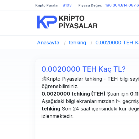
8103
186.304.814.067.
Kripto Paralar:
Piyasa Değer:
Anasayfa
/
tehking
/
0.0020000 TEH K
0.0020000 TEH Kaç TL?
💰Kripto Piyasalar tehking - TEH bilgi sayf
öğrenebilirsiniz.
0.0020000 tehking (TEH)
Şuan için
0.1
Aşağıdaki bilgi ekranlarımızdan 📉 geçmiş g
tehking
Son 24 saat içerisindeki kur deği
izlenmektedir.