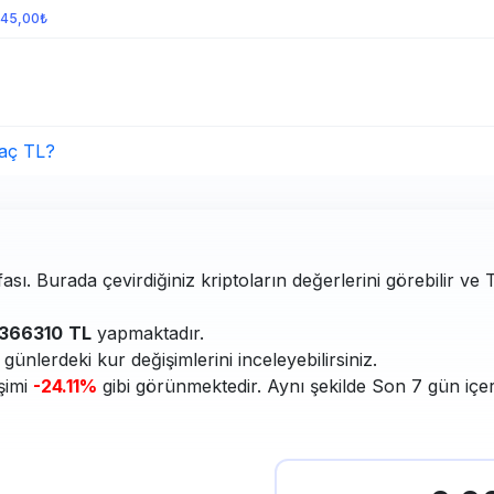
645,00₺
aç TL?
ası. Burada çevirdiğiniz kriptoların değerlerini görebilir ve
1366310
TL
yapmaktadır.
ünlerdeki kur değişimlerini inceleyebilirsiniz.
şimi
-24.11%
gibi görünmektedir. Aynı şekilde Son 7 gün içer