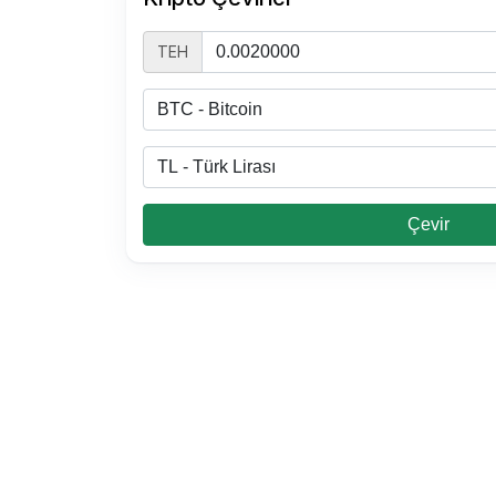
TEH
Çevir