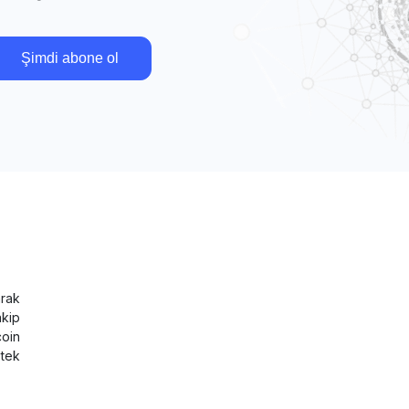
Şimdi abone ol
rak
akip
coin
tek