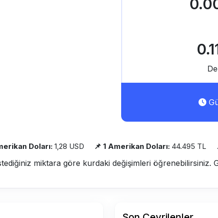
0.0
0.
De
Gü
merikan Doları:
1,28 USD
📌 1 Amerikan Doları:
44.495 TL
stediğiniz miktara göre kurdaki değişimleri öğrenebilirsiniz. 
Son Çevrilenler