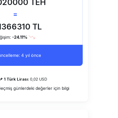
020000 TEH
=
11366310 TL
ğişim:
-24.11%
ncelleme: 4 yıl önce
📌 1 Türk Lirası:
0,02 USD
Geçmiş günlerdeki değerler için bilgi