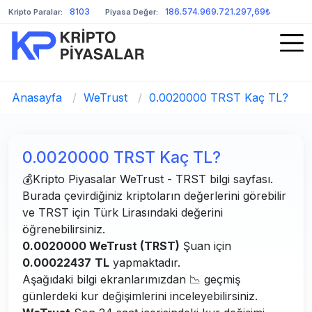
8103
186.574.969.721.297,69₺
Kripto Paralar:
Piyasa Değer:
Anasayfa
/
WeTrust
/
0.0020000 TRST Kaç TL?
0.0020000 TRST Kaç TL?
💰Kripto Piyasalar WeTrust - TRST bilgi sayfası.
Burada çevirdiğiniz kriptoların değerlerini görebilir
ve TRST için Türk Lirasındaki değerini
öğrenebilirsiniz.
0.0020000 WeTrust (TRST)
Şuan için
0.00022437
TL
yapmaktadır.
Aşağıdaki bilgi ekranlarımızdan 📉 geçmiş
günlerdeki kur değişimlerini inceleyebilirsiniz.