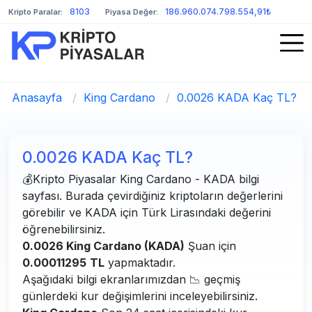
8103
186.960.074.798.554,91₺
Kripto Paralar:
Piyasa Değer:
Anasayfa
/
King Cardano
/
0.0026 KADA Kaç TL?
0.0026 KADA Kaç TL?
💰Kripto Piyasalar King Cardano - KADA bilgi
sayfası. Burada çevirdiğiniz kriptoların değerlerini
görebilir ve KADA için Türk Lirasındaki değerini
öğrenebilirsiniz.
0.0026 King Cardano (KADA)
Şuan için
0.00011295
TL
yapmaktadır.
Aşağıdaki bilgi ekranlarımızdan 📉 geçmiş
günlerdeki kur değişimlerini inceleyebilirsiniz.