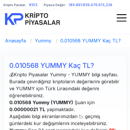
8103
185.891.839.476.613,22₺
Kripto Paralar:
Piyasa Değer:
Anasayfa
/
Yummy
/
0.010568 YUMMY Kaç TL?
0.010568 YUMMY Kaç TL?
💰Kripto Piyasalar Yummy - YUMMY bilgi sayfası.
Burada çevirdiğiniz kriptoların değerlerini görebilir
ve YUMMY için Türk Lirasındaki değerini
öğrenebilirsiniz.
0.010568 Yummy (YUMMY)
Şuan için
0.00000021
TL
yapmaktadır.
Aşağıdaki bilgi ekranlarımızdan 📉 geçmiş
günlerdeki kur değişimlerini inceleyebilirsiniz.