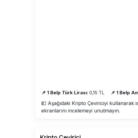
📌 1 Belp Türk Lirası:
0,15 TL
📌 1 Belp A
💵 Aşağıdaki Kripto Çeviriciyi kullanarak i
ekranlarını incelemeyi unutmayın.
Kripto Çevirici