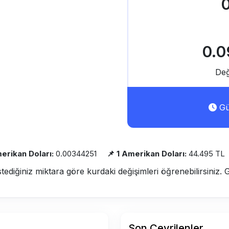
0.0
Değ
Gü
merikan Doları:
0.00344251
📌 1 Amerikan Doları:
44.495 TL
stediğiniz miktara göre kurdaki değişimleri öğrenebilirsiniz. 
Son Çevrilenler