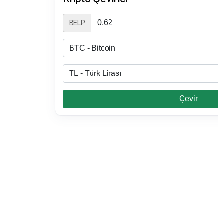
BELP
Çevir