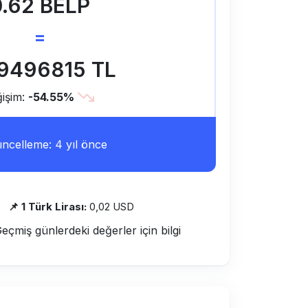
0.62 BELP
=
9496815 TL
işim:
-54.55%
ncelleme: 4 yıl önce
📌 1 Türk Lirası:
0,02 USD
Geçmiş günlerdeki değerler için bilgi