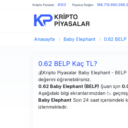
8103
186.710.660.096.
Kripto Paralar:
Piyasa Değer:
Anasayfa
/
Baby Elephant
/
0.62 BELP
0.62 BELP Kaç TL?
💰Kripto Piyasalar Baby Elephant - BELP bi
değerini öğrenebilirsiniz.
0.62 Baby Elephant (BELP)
Şuan için
0.
Aşağıdaki bilgi ekranlarımızdan 📉 geçmiş g
Baby Elephant
Son 24 saat içerisindeki 
izlenmektedir.