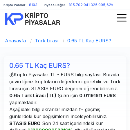
8103
185.702.041.325.095,62₺
Kripto Paralar:
Piyasa Değer:
Anasayfa
/
Türk Lirası
/
0.65 TL Kaç EURS?
0.65 TL Kaç EURS?
💰Kripto Piyasalar TL - EURS bilgi sayfası. Burada
çevirdiğiniz kriptoların değerlerini görebilir ve Türk
Lirası için STASIS EURO değerini öğrenebilirsiniz.
0.65 Turk Lirası (TL)
Şuan için
0.01191611
EURS
yapmaktadır.
Aşağıdaki bilgi ekranlarımızdan 📉 geçmiş
günlerdeki kur değişimlerini inceleyebilirsiniz.
STASIS EURO
Son 24 saat içerisindeki kur