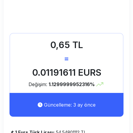
0,65 TL
=
0.01191611 EURS
Değişim:
1.1299999952316%
Güncelleme: 3 ay önce
📌 1 Eurs Türk Lirası:
54.54801112 TL