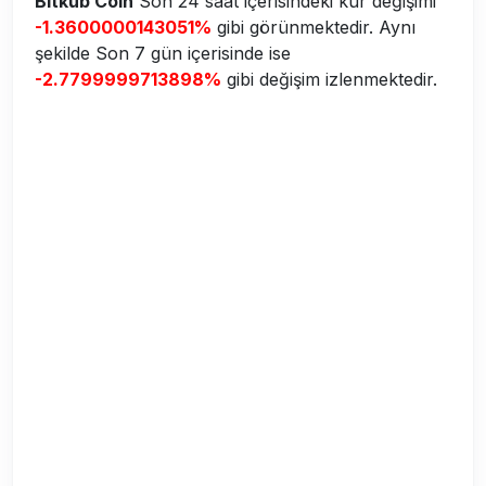
Bitkub Coin
Son 24 saat içerisindeki kur değişimi
-1.3600000143051%
gibi görünmektedir. Aynı
şekilde Son 7 gün içerisinde ise
-2.7799999713898%
gibi değişim izlenmektedir.