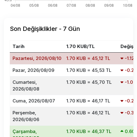
Son Değişiklikler - 7 Gün
Tarih
1.70 KUB/TL
Değişi
Pazartesi, 2026/08/10
1.70 KUB = 45,12 TL
-1.1
Pazar, 2026/08/09
1.70 KUB = 45,53 TL
-0.2
Cumartesi,
1.70 KUB = 45,70 TL
-1.0
2026/08/08
Cuma, 2026/08/07
1.70 KUB = 46,17 TL
-0.2
Perşembe,
1.70 KUB = 46,12 TL
-0.3
2026/08/06
Çarşamba,
1.70 KUB = 46,37 TL
0.60