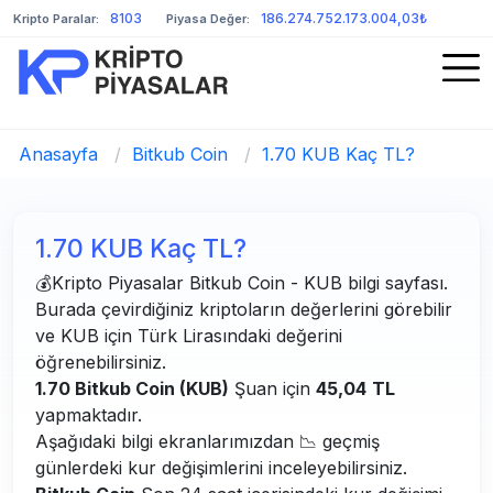
8103
186.274.752.173.004,03₺
Kripto Paralar:
Piyasa Değer:
Anasayfa
/
Bitkub Coin
/
1.70 KUB Kaç TL?
1.70 KUB Kaç TL?
💰Kripto Piyasalar Bitkub Coin - KUB bilgi sayfası.
Burada çevirdiğiniz kriptoların değerlerini görebilir
ve KUB için Türk Lirasındaki değerini
öğrenebilirsiniz.
1.70 Bitkub Coin (KUB)
Şuan için
45,04
TL
yapmaktadır.
Aşağıdaki bilgi ekranlarımızdan 📉 geçmiş
günlerdeki kur değişimlerini inceleyebilirsiniz.