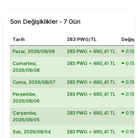
Son Değişiklikler - 7 Gün
Tarih
283 PWG/TL
Değişi
Pazar, 2026/08/09
283 PWG = 690,41 TL
0.15
Cumartesi,
283 PWG = 690,41 TL
0.15
2026/08/08
Cuma, 2026/08/07
283 PWG = 690,41 TL
0.15
Perşembe,
283 PWG = 690,41 TL
0.15
2026/08/06
Çarşamba,
283 PWG = 690,41 TL
0.15
2026/08/05
Salı, 2026/08/04
283 PWG = 690,41 TL
0.15