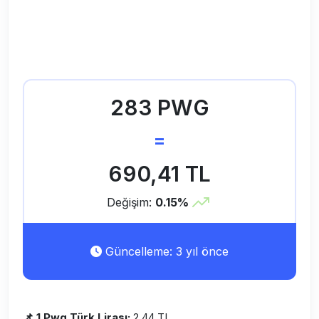
283 PWG
=
690,41 TL
Değişim:
0.15%
Güncelleme: 3 yıl önce
📌 1 Pwg Türk Lirası:
2,44 TL