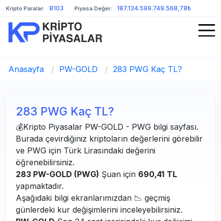
8103
187.134.599.749.568,78₺
Kripto Paralar:
Piyasa Değer:
Anasayfa
/
PW-GOLD
/
283 PWG Kaç TL?
283 PWG Kaç TL?
💰Kripto Piyasalar PW-GOLD - PWG bilgi sayfası.
Burada çevirdiğiniz kriptoların değerlerini görebilir
ve PWG için Türk Lirasındaki değerini
öğrenebilirsiniz.
283 PW-GOLD (PWG)
Şuan için
690,41
TL
yapmaktadır.
Aşağıdaki bilgi ekranlarımızdan 📉 geçmiş
günlerdeki kur değişimlerini inceleyebilirsiniz.