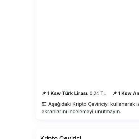
📌 1 Ksw Türk Lirası:
0,24 TL
📌 1 Ksw Am
💵 Aşağıdaki Kripto Çeviriciyi kullanarak i
ekranlarını incelemeyi unutmayın.
Kripto Çevirici