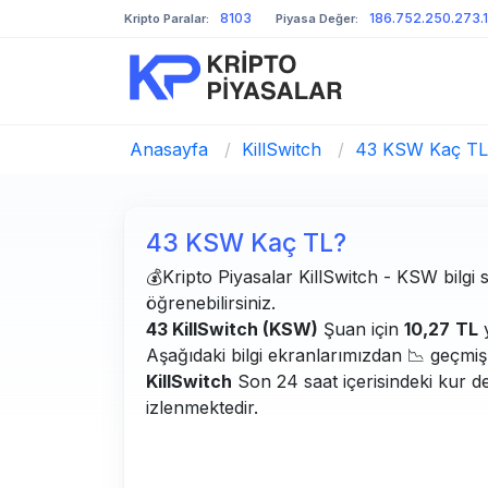
8103
186.752.250.273.
Kripto Paralar:
Piyasa Değer:
Anasayfa
/
KillSwitch
/
43 KSW Kaç TL
43 KSW Kaç TL?
💰Kripto Piyasalar KillSwitch - KSW bilgi s
öğrenebilirsiniz.
43 KillSwitch (KSW)
Şuan için
10,27
TL
y
Aşağıdaki bilgi ekranlarımızdan 📉 geçmiş g
KillSwitch
Son 24 saat içerisindeki kur d
izlenmektedir.