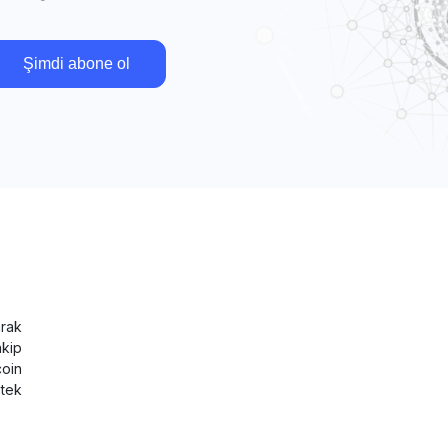
Şimdi abone ol
rak
akip
coin
tek