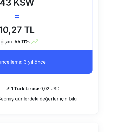
43 KSW
=
10,27 TL
ğişim:
55.11%
ncelleme: 3 yıl önce
📌 1 Türk Lirası:
0,02 USD
Geçmiş günlerdeki değerler için bilgi