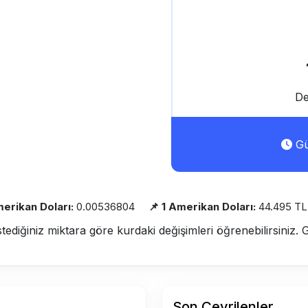
De
Gü
erikan Doları:
0.00536804
📌 1 Amerikan Doları:
44.495 TL
stediğiniz miktara göre kurdaki değişimleri öğrenebilirsiniz. 
Son Çevrilenler