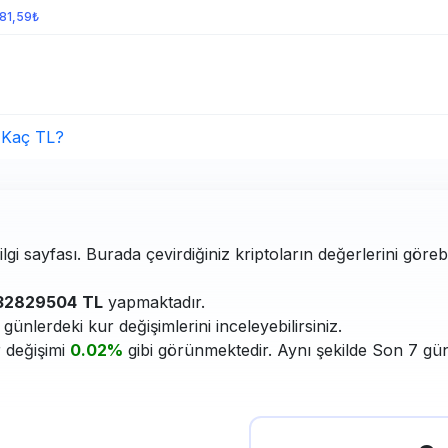
081,59₺
Kaç TL?
i sayfası. Burada çevirdiğiniz kriptoların değerlerini göreb
32829504
TL
yapmaktadır.
ünlerdeki kur değişimlerini inceleyebilirsiniz.
r değişimi
0.02%
gibi görünmektedir. Aynı şekilde Son 7 gün