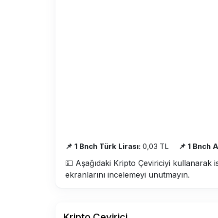
📌 1 Bnch Türk Lirası:
0,03 TL
📌 1 Bnch 
💵 Aşağıdaki Kripto Çeviriciyi kullanarak i
ekranlarını incelemeyi unutmayın.
Kripto Çevirici