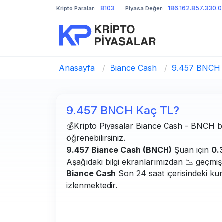
8103
186.162.857.330.
Kripto Paralar:
Piyasa Değer:
Anasayfa
/
Biance Cash
/
9.457 BNCH 
9.457 BNCH Kaç TL?
💰Kripto Piyasalar Biance Cash - BNCH bilg
öğrenebilirsiniz.
9.457 Biance Cash (BNCH)
Şuan için
0.
Aşağıdaki bilgi ekranlarımızdan 📉 geçmiş g
Biance Cash
Son 24 saat içerisindeki ku
izlenmektedir.