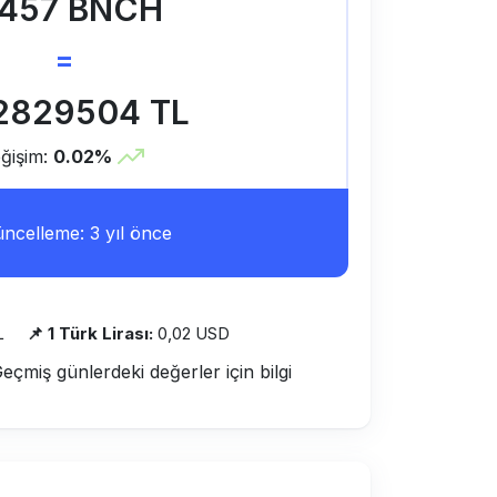
.457 BNCH
=
2829504 TL
ğişim:
0.02%
ncelleme: 3 yıl önce
L
📌 1 Türk Lirası:
0,02 USD
Geçmiş günlerdeki değerler için bilgi