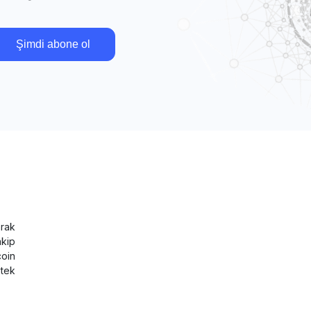
Şimdi abone ol
rak
akip
coin
tek