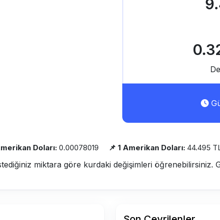
9
0.3
De
Gü
Amerikan Doları:
0.00078019
📌 1 Amerikan Doları:
44.495 T
stediğiniz miktara göre kurdaki değişimleri öğrenebilirsiniz. 
Son Çevrilenler