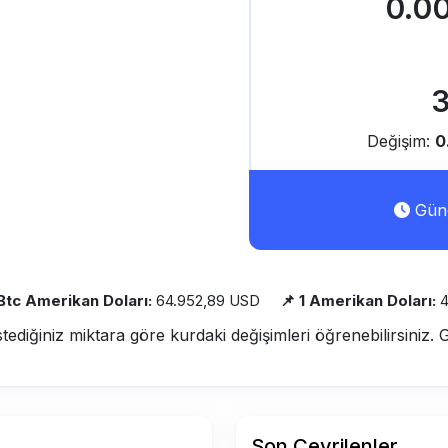
0.0
3
Değişim:
0
Günc
 Btc Amerikan Doları:
64.952,89 USD
📌 1 Amerikan Doları:
4
stediğiniz miktara göre kurdaki değişimleri öğrenebilirsiniz. 
Son Çevrilenler