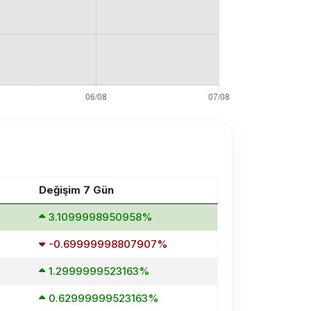
Değişim 7 Gün
3.1099998950958%
-0.69999998807907%
1.2999999523163%
0.62999999523163%