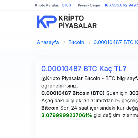
8103
186.586.842.949.
Kripto Paralar:
Piyasa Değer:
Anasayfa
/
Bitcoin
/
0.00010487 BTC K
0.00010487 BTC Kaç TL?
💰Kripto Piyasalar Bitcoin - BTC bilgi sayf
öğrenebilirsiniz.
0.00010487 Bitcoin (BTC)
Şuan için
303
Aşağıdaki bilgi ekranlarımızdan 📉 geçmiş g
Bitcoin
Son 24 saat içerisindeki kur deği
3.0799999237061%
gibi değişim izlenme