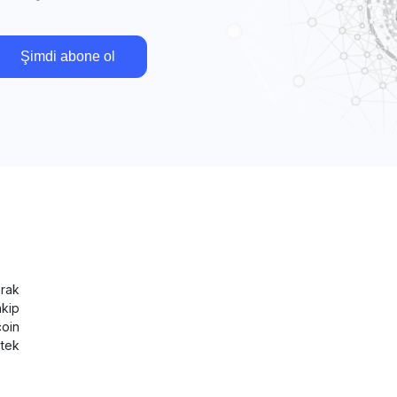
Şimdi abone ol
rak
akip
coin
tek