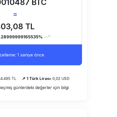
0010487 BTC
=
03,08 TL
.28999999165535%
elleme: 1 saniye önce
4.495 TL
📌 1 Türk Lirası:
0,02 USD
Geçmiş günlerdeki değerler için bilgi