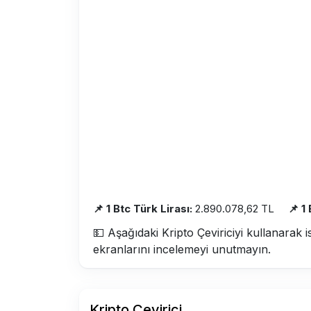
📌 1 Btc Türk Lirası:
2.890.078,62 TL
📌 1
💵 Aşağıdaki Kripto Çeviriciyi kullanarak i
ekranlarını incelemeyi unutmayın.
Kripto Çevirici