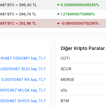
487 BTC = 296,40 TL
0.25999999046326%
487 BTC = 296,74 TL
1.2799999713898%
487 BTC = 292,86 TL
-0.18000000715256%
Diğer Kripto Paralar
010487 FENOMY kaç TL?
COTI
0.00010487 BUD kaç TL?
XCUR
0.00010487 RA kaç TL?
MERGE
00010487 MUSK kaç TL?
x0z
00010487 SHICO kaç TL?
BTM