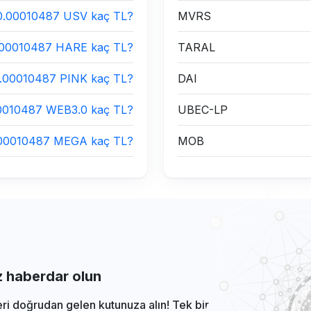
0.00010487 USV kaç TL?
MVRS
.00010487 HARE kaç TL?
TARAL
.00010487 PINK kaç TL?
DAI
0010487 WEB3.0 kaç TL?
UBEC-LP
00010487 MEGA kaç TL?
MOB
iz haberdar olun
eri doğrudan gelen kutunuza alın! Tek bir