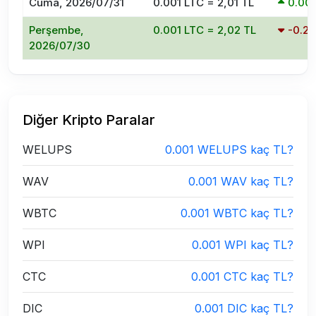
Cuma, 2026/07/31
0.001 LTC = 2,01 TL
0.00
Perşembe,
0.001 LTC = 2,02 TL
-0.2
2026/07/30
Diğer Kripto Paralar
WELUPS
0.001 WELUPS kaç TL?
WAV
0.001 WAV kaç TL?
WBTC
0.001 WBTC kaç TL?
WPI
0.001 WPI kaç TL?
CTC
0.001 CTC kaç TL?
DIC
0.001 DIC kaç TL?