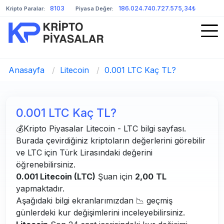
8103
186.024.740.727.575,34₺
Kripto Paralar:
Piyasa Değer:
Anasayfa
/
Litecoin
/
0.001 LTC Kaç TL?
0.001 LTC Kaç TL?
💰Kripto Piyasalar Litecoin - LTC bilgi sayfası.
Burada çevirdiğiniz kriptoların değerlerini görebilir
ve LTC için Türk Lirasındaki değerini
öğrenebilirsiniz.
0.001 Litecoin (LTC)
Şuan için
2,00
TL
yapmaktadır.
Aşağıdaki bilgi ekranlarımızdan 📉 geçmiş
günlerdeki kur değişimlerini inceleyebilirsiniz.