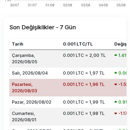
Son Değişiklikler - 7 Gün
Tarih
0.001 LTC/TL
Değişi
Çarşamba,
0.001 LTC = 2,00 TL
1.41
2026/08/05
Salı, 2026/08/04
0.001 LTC = 1,97 TL
0.00
Pazartesi,
0.001 LTC = 1,96 TL
-1.5
2026/08/03
Pazar, 2026/08/02
0.001 LTC = 1,99 TL
0.91
Cumartesi,
0.001 LTC = 1,98 TL
-1.1
2026/08/01