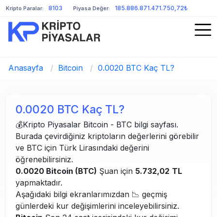
8103
185.886.871.471.750,72₺
Kripto Paralar:
Piyasa Değer:
Anasayfa
/
Bitcoin
/
0.0020 BTC Kaç TL?
0.0020 BTC Kaç TL?
💰Kripto Piyasalar Bitcoin - BTC bilgi sayfası.
Burada çevirdiğiniz kriptoların değerlerini görebilir
ve BTC için Türk Lirasındaki değerini
öğrenebilirsiniz.
0.0020 Bitcoin (BTC)
Şuan için
5.732,02
TL
yapmaktadır.
Aşağıdaki bilgi ekranlarımızdan 📉 geçmiş
günlerdeki kur değişimlerini inceleyebilirsiniz.