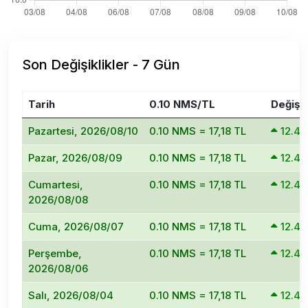
Son Değişiklikler - 7 Gün
Tarih
0.10 NMS/TL
Değişi
Pazartesi, 2026/08/10
0.10 NMS = 17,18 TL
12.4
Pazar, 2026/08/09
0.10 NMS = 17,18 TL
12.4
Cumartesi,
0.10 NMS = 17,18 TL
12.4
2026/08/08
Cuma, 2026/08/07
0.10 NMS = 17,18 TL
12.4
Perşembe,
0.10 NMS = 17,18 TL
12.4
2026/08/06
Salı, 2026/08/04
0.10 NMS = 17,18 TL
12.4