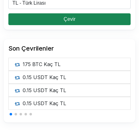
Çevir
Son Çevrilenler
175 BTC Kaç TL
0.15 USDT Kaç TL
0.15 USDT Kaç TL
0.15 USDT Kaç TL