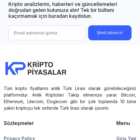
Kripto analizlerini, haberleri ve güncellemeleri
doğrudan gelen kutunuza alın! Tek bir bülteni
kaçırmamak için buradan kaydolun.
Şimdi abone ol
Tüm kripto fiyatlarını anlık Türk Lirası olarak görebileceğiniz
platformdur. Anlık Kriptoları Takip etmenize yarar. Bitcoin,
Ethereum, Litecoin, Dogecoin gibi bir çok toplamda 10 bine
yakın kriptoyu tek seferde Türk lirası olarak çevirin.
Sözleşmeler
Menu
Privacy Policy
Giriş Yap