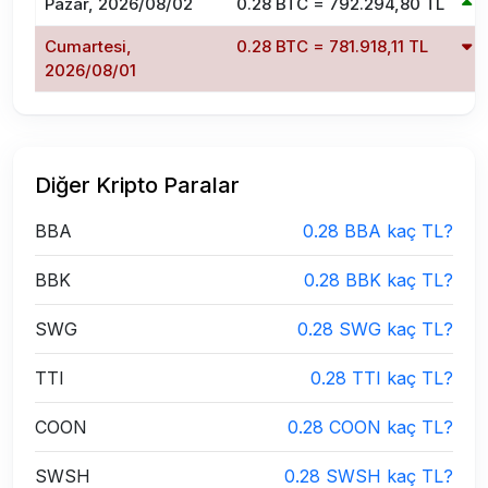
Pazar, 2026/08/02
0.28 BTC = 792.294,80 TL
1
Cumartesi,
0.28 BTC = 781.918,11 TL
-
2026/08/01
Diğer Kripto Paralar
BBA
0.28 BBA kaç TL?
BBK
0.28 BBK kaç TL?
SWG
0.28 SWG kaç TL?
TTI
0.28 TTI kaç TL?
COON
0.28 COON kaç TL?
SWSH
0.28 SWSH kaç TL?