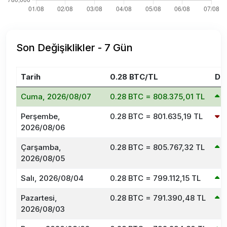
Son Değişiklikler - 7 Gün
Tarih
0.28 BTC/TL
De
Cuma, 2026/08/07
0.28 BTC = 808.375,01 TL
0
Perşembe,
0.28 BTC = 801.635,19 TL
-
2026/08/06
Çarşamba,
0.28 BTC = 805.767,32 TL
0
2026/08/05
Salı, 2026/08/04
0.28 BTC = 799.112,15 TL
0
Pazartesi,
0.28 BTC = 791.390,48 TL
0
2026/08/03