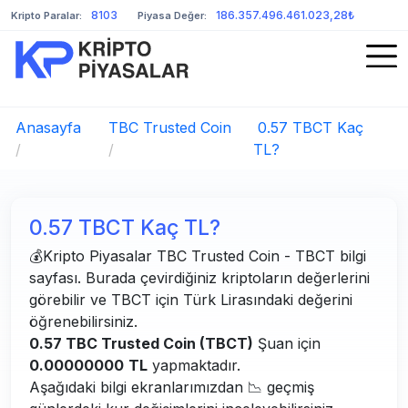
8103
186.357.496.461.023,28₺
Kripto Paralar:
Piyasa Değer:
Anasayfa
TBC Trusted Coin
0.57 TBCT Kaç
/
/
TL?
0.57 TBCT Kaç TL?
💰Kripto Piyasalar TBC Trusted Coin - TBCT bilgi
sayfası. Burada çevirdiğiniz kriptoların değerlerini
görebilir ve TBCT için Türk Lirasındaki değerini
öğrenebilirsiniz.
0.57 TBC Trusted Coin (TBCT)
Şuan için
0.00000000
TL
yapmaktadır.
Aşağıdaki bilgi ekranlarımızdan 📉 geçmiş