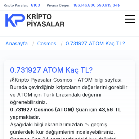
8103
186.146.800.590.915,34₺
Kripto Paralar:
Piyasa Değer:
Anasayfa
/
Cosmos
/
0.731927 ATOM Kaç TL?
0.731927 ATOM Kaç TL?
💰Kripto Piyasalar Cosmos - ATOM bilgi sayfası.
Burada çevirdiğiniz kriptoların değerlerini görebilir
ve ATOM için Türk Lirasındaki değerini
öğrenebilirsiniz.
0.731927 Cosmos (ATOM)
Şuan için
43,56
TL
yapmaktadır.
Aşağıdaki bilgi ekranlarımızdan 📉 geçmiş
günlerdeki kur değişimlerini inceleyebilirsiniz.