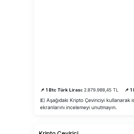
📌 1 Btc Türk Lirası:
2.879.988,45 TL
📌 1
💵 Aşağıdaki Kripto Çeviriciyi kullanarak i
ekranlarını incelemeyi unutmayın.
Kripto Çevirici