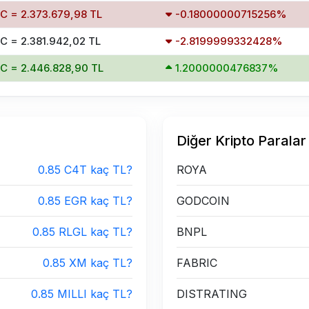
C = 2.373.679,98 TL
-0.18000000715256%
C = 2.381.942,02 TL
-2.8199999332428%
TC = 2.446.828,90 TL
1.2000000476837%
Diğer Kripto Paralar
0.85 C4T kaç TL?
ROYA
0.85 EGR kaç TL?
GODCOIN
0.85 RLGL kaç TL?
BNPL
0.85 XM kaç TL?
FABRIC
0.85 MILLI kaç TL?
DISTRATING