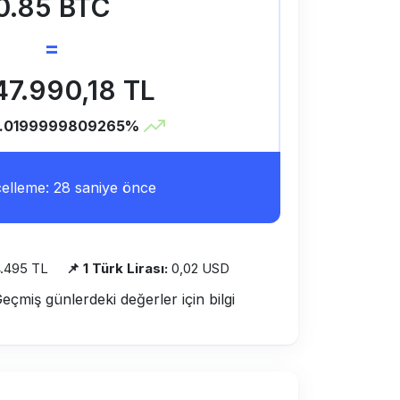
0.85 BTC
=
47.990,18 TL
1.0199999809265%
lleme: 28 saniye önce
.495 TL
📌 1 Türk Lirası:
0,02 USD
Geçmiş günlerdeki değerler için bilgi