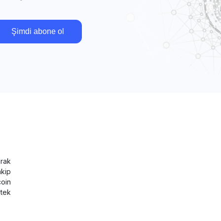
Şimdi abone ol
rak
akip
coin
tek