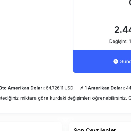
2.4
Değişim:
Günce
 Btc Amerikan Doları:
64.726,11 USD
📌 1 Amerikan Doları:
44
stediğiniz miktara göre kurdaki değişimleri öğrenebilirsiniz. 
Son Çevrilenler