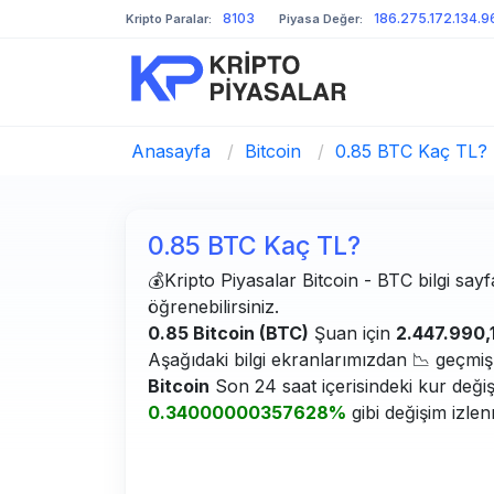
8103
186.275.172.134.
Kripto Paralar:
Piyasa Değer:
Anasayfa
/
Bitcoin
/
0.85 BTC Kaç TL?
0.85 BTC Kaç TL?
💰Kripto Piyasalar Bitcoin - BTC bilgi sayf
öğrenebilirsiniz.
0.85 Bitcoin (BTC)
Şuan için
2.447.990,
Aşağıdaki bilgi ekranlarımızdan 📉 geçmiş g
Bitcoin
Son 24 saat içerisindeki kur deği
0.34000000357628%
gibi değişim izlen