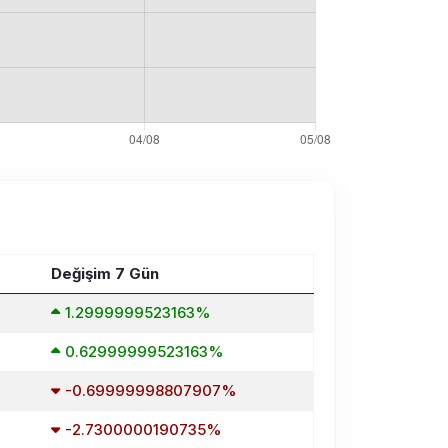
Değişim 7 Gün
1.2999999523163%
0.62999999523163%
-0.69999998807907%
-2.7300000190735%