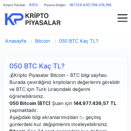
8103
187.124.430.796.416,19₺
Kripto Paralar:
Piyasa Değer:
Anasayfa
/
Bitcoin
/
050 BTC Kaç TL?
050 BTC Kaç TL?
💰Kripto Piyasalar Bitcoin - BTC bilgi sayfası.
Burada çevirdiğiniz kriptoların değerlerini görebilir
ve BTC için Türk Lirasındaki değerini
öğrenebilirsiniz.
050 Bitcoin (BTC)
Şuan için
144.977.439,57
TL
yapmaktadır.
Aşağıdaki bilgi ekranlarımızdan 📉 geçmiş
günlerdeki kur değişimlerini inceleyebilirsiniz.