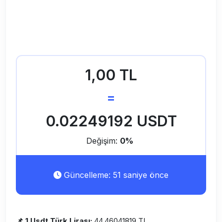
1,00 TL
=
0.02249192 USDT
Değişim:
0%
Güncelleme: 51 saniye önce
📌 1 Usdt Türk Lirası:
44.46041819 TL