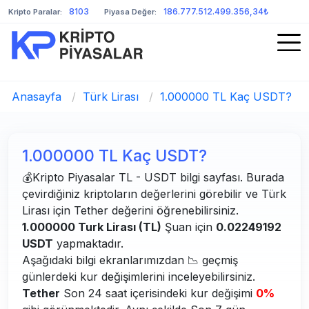
8103
186.777.512.499.356,34₺
Kripto Paralar:
Piyasa Değer:
Anasayfa
/
Türk Lirası
/
1.000000 TL Kaç USDT?
1.000000 TL Kaç USDT?
💰Kripto Piyasalar TL - USDT bilgi sayfası. Burada
çevirdiğiniz kriptoların değerlerini görebilir ve Türk
Lirası için Tether değerini öğrenebilirsiniz.
1.000000 Turk Lirası (TL)
Şuan için
0.02249192
USDT
yapmaktadır.
Aşağıdaki bilgi ekranlarımızdan 📉 geçmiş
günlerdeki kur değişimlerini inceleyebilirsiniz.
Tether
Son 24 saat içerisindeki kur değişimi
0%