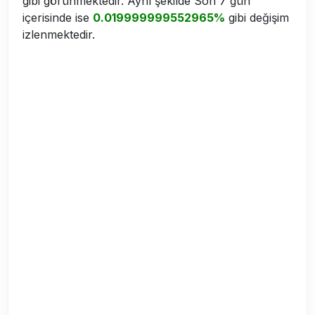
gibi görünmektedir. Aynı şekilde Son 7 gün
içerisinde ise
0.019999999552965%
gibi değişim
izlenmektedir.