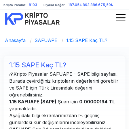
8103
187.054.893.886.675,59₺
Kripto Paralar:
Piyasa Değer:
Anasayfa
/
SAFUAPE
/
1.15 SAPE Kaç TL?
1.15 SAPE Kaç TL?
💰Kripto Piyasalar SAFUAPE - SAPE bilgi sayfası.
Burada çevirdiğiniz kriptoların değerlerini görebilir
ve SAPE için Türk Lirasındaki değerini
öğrenebilirsiniz.
1.15 SAFUAPE (SAPE)
Şuan için
0.00000194
TL
yapmaktadır.
Aşağıdaki bilgi ekranlarımızdan 📉 geçmiş
günlerdeki kur değişimlerini inceleyebilirsiniz.