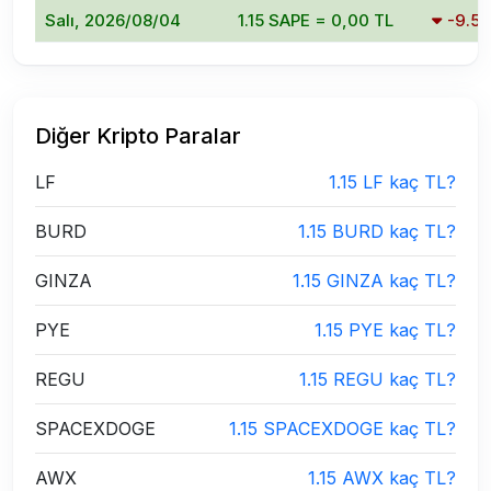
Salı, 2026/08/04
1.15 SAPE = 0,00 TL
-9.5
Diğer Kripto Paralar
LF
1.15 LF kaç TL?
BURD
1.15 BURD kaç TL?
GINZA
1.15 GINZA kaç TL?
PYE
1.15 PYE kaç TL?
REGU
1.15 REGU kaç TL?
SPACEXDOGE
1.15 SPACEXDOGE kaç TL?
AWX
1.15 AWX kaç TL?