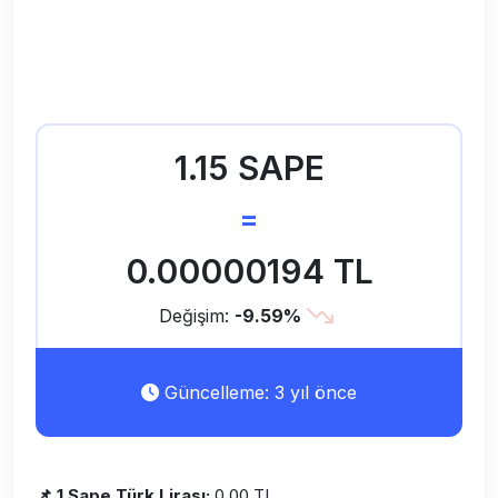
1.15 SAPE
=
0.00000194 TL
Değişim:
-9.59%
Güncelleme: 3 yıl önce
📌 1 Sape Türk Lirası:
0,00 TL