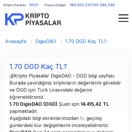
8103
186.000.220.100.386,59₺
Kripto Paralar:
Piyasa Değer:
Anasayfa
/
DigixDAO
/
1.70 DGD Kaç TL?
1.70 DGD Kaç TL?
💰Kripto Piyasalar DigixDAO - DGD bilgi sayfası.
Burada çevirdiğiniz kriptoların değerlerini görebilir
ve DGD için Türk Lirasındaki değerini
öğrenebilirsiniz.
1.70 DigixDAO (DGD)
Şuan için
14.415,42
TL
yapmaktadır.
Aşağıdaki bilgi ekranlarımızdan 📉 geçmiş
günlerdeki kur değişimlerini inceleyebilirsiniz.