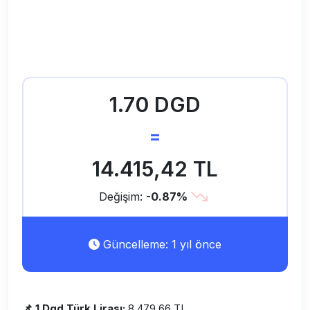
1.70 DGD
=
14.415,42 TL
Değişim:
-0.87%
Güncelleme: 1 yıl önce
📌 1 Dgd Türk Lirası:
8.479,66 TL