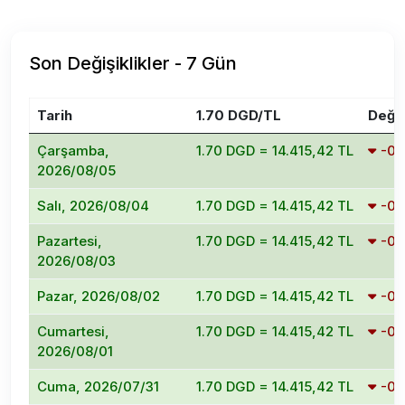
Son Değişiklikler - 7 Gün
Tarih
1.70 DGD/TL
Değiş
Çarşamba,
1.70 DGD = 14.415,42 TL
-0
2026/08/05
Salı, 2026/08/04
1.70 DGD = 14.415,42 TL
-0
Pazartesi,
1.70 DGD = 14.415,42 TL
-0
2026/08/03
Pazar, 2026/08/02
1.70 DGD = 14.415,42 TL
-0
Cumartesi,
1.70 DGD = 14.415,42 TL
-0
2026/08/01
Cuma, 2026/07/31
1.70 DGD = 14.415,42 TL
-0