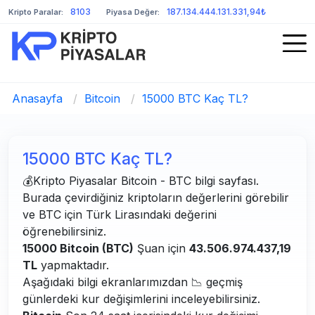
8103
187.134.444.131.331,94₺
Kripto Paralar:
Piyasa Değer:
Anasayfa
/
Bitcoin
/
15000 BTC Kaç TL?
15000 BTC Kaç TL?
💰Kripto Piyasalar Bitcoin - BTC bilgi sayfası.
Burada çevirdiğiniz kriptoların değerlerini görebilir
ve BTC için Türk Lirasındaki değerini
öğrenebilirsiniz.
15000 Bitcoin (BTC)
Şuan için
43.506.974.437,19
TL
yapmaktadır.
Aşağıdaki bilgi ekranlarımızdan 📉 geçmiş
günlerdeki kur değişimlerini inceleyebilirsiniz.