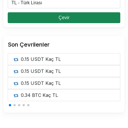
Çevir
Son Çevrilenler
0.15 USDT Kaç TL
0.15 USDT Kaç TL
0.15 USDT Kaç TL
0.34 BTC Kaç TL