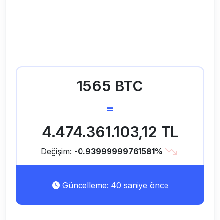
1565 BTC
=
4.474.361.103,12 TL
Değişim:
-0.93999999761581%
Güncelleme: 40 saniye önce