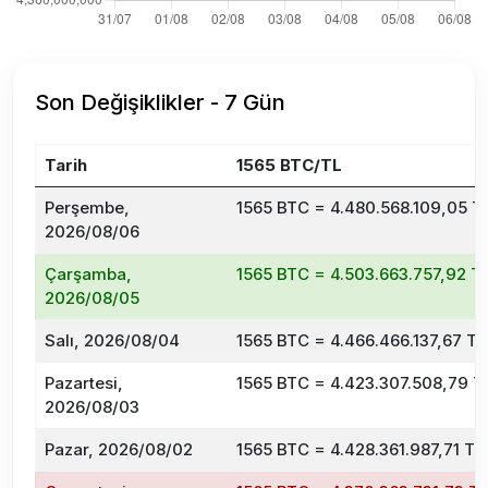
Son Değişiklikler - 7 Gün
Tarih
1565 BTC/TL
Perşembe,
1565 BTC = 4.480.568.109,05 T
2026/08/06
Çarşamba,
1565 BTC = 4.503.663.757,92 T
2026/08/05
Salı, 2026/08/04
1565 BTC = 4.466.466.137,67 TL
Pazartesi,
1565 BTC = 4.423.307.508,79 T
2026/08/03
Pazar, 2026/08/02
1565 BTC = 4.428.361.987,71 TL