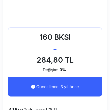
160 BKSI
=
284,80 TL
Değişim:
0%
Güncelleme: 3 yıl önce
📌 1 Bksi Türk Lirası:
1,78 TL