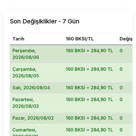
Son Değişiklikler - 7 Gün
Tarih
160 BKSI/TL
Değişi
Perşembe,
160 BKSI = 284,80 TL
0
2026/08/06
Çarşamba,
160 BKSI = 284,80 TL
0
2026/08/05
Salı, 2026/08/04
160 BKSI = 284,80 TL
0
Pazartesi,
160 BKSI = 284,80 TL
0
2026/08/03
Pazar, 2026/08/02
160 BKSI = 284,80 TL
0
Cumartesi,
160 BKSI = 284,80 TL
0