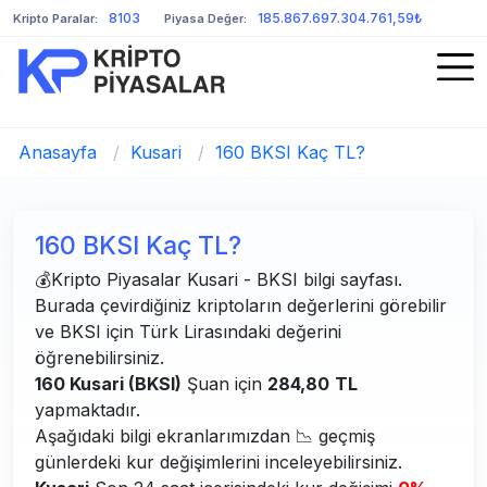
8103
185.867.697.304.761,59₺
Kripto Paralar:
Piyasa Değer:
Anasayfa
/
Kusari
/
160 BKSI Kaç TL?
160 BKSI Kaç TL?
💰Kripto Piyasalar Kusari - BKSI bilgi sayfası.
Burada çevirdiğiniz kriptoların değerlerini görebilir
ve BKSI için Türk Lirasındaki değerini
öğrenebilirsiniz.
160 Kusari (BKSI)
Şuan için
284,80
TL
yapmaktadır.
Aşağıdaki bilgi ekranlarımızdan 📉 geçmiş
günlerdeki kur değişimlerini inceleyebilirsiniz.