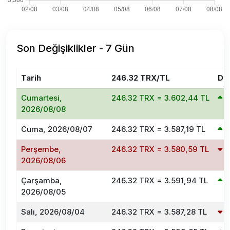
Son Değişiklikler - 7 Gün
Tarih
246.32 TRX/TL
De
Cumartesi,
246.32 TRX = 3.602,44 TL
0
2026/08/08
Cuma, 2026/08/07
246.32 TRX = 3.587,19 TL
0
Perşembe,
246.32 TRX = 3.580,59 TL
-
2026/08/06
Çarşamba,
246.32 TRX = 3.591,94 TL
0
2026/08/05
Salı, 2026/08/04
246.32 TRX = 3.587,28 TL
-