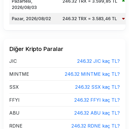
Pazartesi,
246.32 TRX = 3.599,85 TL
0
2026/08/03
Pazar, 2026/08/02
246.32 TRX = 3.583,46 TL
-
Diğer Kripto Paralar
JIC
246.32 JIC kaç TL?
MINTME
246.32 MINTME kaç TL?
SSX
246.32 SSX kaç TL?
FFYI
246.32 FFYI kaç TL?
ABU
246.32 ABU kaç TL?
RDNE
246.32 RDNE kaç TL?