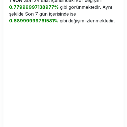
TRON
Son 24 saat içerisindeki kur değişimi
0.77999997138977%
gibi görünmektedir. Aynı
şekilde Son 7 gün içerisinde ise
0.68999999761581%
gibi değişim izlenmektedir.