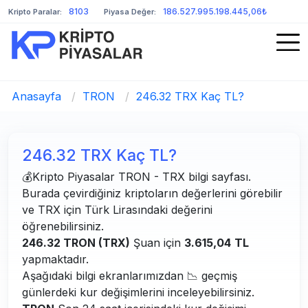
8103
186.527.995.198.445,06₺
Kripto Paralar:
Piyasa Değer:
Anasayfa
/
TRON
/
246.32 TRX Kaç TL?
246.32 TRX Kaç TL?
💰Kripto Piyasalar TRON - TRX bilgi sayfası.
Burada çevirdiğiniz kriptoların değerlerini görebilir
ve TRX için Türk Lirasındaki değerini
öğrenebilirsiniz.
246.32 TRON (TRX)
Şuan için
3.615,04
TL
yapmaktadır.
Aşağıdaki bilgi ekranlarımızdan 📉 geçmiş
günlerdeki kur değişimlerini inceleyebilirsiniz.