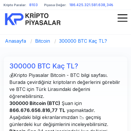
8103
186.425.321.581.638,34₺
Kripto Paralar:
Piyasa Değer:
Anasayfa
/
Bitcoin
/
300000 BTC Kaç TL?
300000 BTC Kaç TL?
💰Kripto Piyasalar Bitcoin - BTC bilgi sayfası.
Burada çevirdiğiniz kriptoların değerlerini görebilir
ve BTC için Türk Lirasındaki değerini
öğrenebilirsiniz.
300000 Bitcoin (BTC)
Şuan için
866.676.656.816,77
TL
yapmaktadır.
Aşağıdaki bilgi ekranlarımızdan 📉 geçmiş
günlerdeki kur değişimlerini inceleyebilirsiniz.