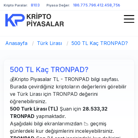
8103
186.775.796.412.458,75₺
Kripto Paralar:
Piyasa Değer:
Anasayfa
/
Türk Lirası
/
500 TL Kaç TRONPAD?
500 TL Kaç TRONPAD?
💰Kripto Piyasalar TL - TRONPAD bilgi sayfası.
Burada çevirdiğiniz kriptoların değerlerini görebilir
ve Türk Lirası için TRONPAD değerini
öğrenebilirsiniz.
500 Turk Lirası (TL)
Şuan için
28.533,32
TRONPAD
yapmaktadır.
Aşağıdaki bilgi ekranlarımızdan 📉 geçmiş
günlerdeki kur değişimlerini inceleyebilirsiniz.