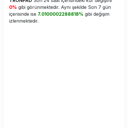
TRONPAD
Son 24 saat içerisindeki kur değişimi
0%
gibi görünmektedir. Aynı şekilde Son 7 gün
içerisinde ise
7.0100002288818%
gibi değişim
izlenmektedir.