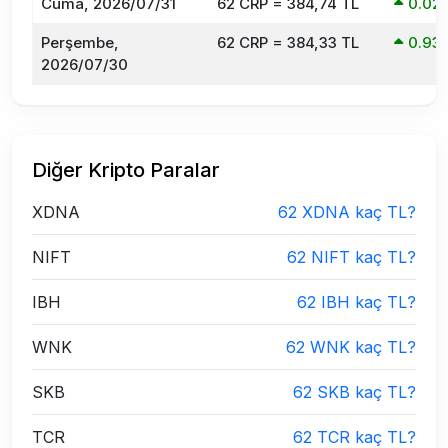
Cuma, 2026/07/31
62 CRP = 384,74 TL
0.02
Perşembe,
62 CRP = 384,33 TL
0.93
2026/07/30
Diğer Kripto Paralar
XDNA
62 XDNA kaç TL?
NIFT
62 NIFT kaç TL?
IBH
62 IBH kaç TL?
WNK
62 WNK kaç TL?
SKB
62 SKB kaç TL?
TCR
62 TCR kaç TL?