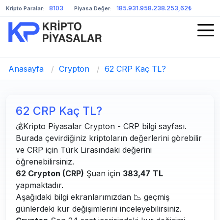
8103
185.931.958.238.253,62₺
Kripto Paralar:
Piyasa Değer:
Anasayfa
/
Crypton
/
62 CRP Kaç TL?
62 CRP Kaç TL?
💰Kripto Piyasalar Crypton - CRP bilgi sayfası.
Burada çevirdiğiniz kriptoların değerlerini görebilir
ve CRP için Türk Lirasındaki değerini
öğrenebilirsiniz.
62 Crypton (CRP)
Şuan için
383,47
TL
yapmaktadır.
Aşağıdaki bilgi ekranlarımızdan 📉 geçmiş
günlerdeki kur değişimlerini inceleyebilirsiniz.