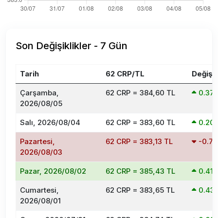
Son Değişiklikler - 7 Gün
Tarih
62 CRP/TL
Değişi
Çarşamba,
62 CRP = 384,60 TL
0.37
2026/08/05
Salı, 2026/08/04
62 CRP = 383,60 TL
0.20
Pazartesi,
62 CRP = 383,13 TL
-0.7
2026/08/03
Pazar, 2026/08/02
62 CRP = 385,43 TL
0.41
Cumartesi,
62 CRP = 383,65 TL
0.43
2026/08/01