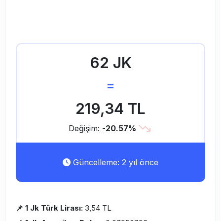
62 JK
=
219,34 TL
Değişim:
-20.57%
Güncelleme: 2 yıl önce
📌 1 Jk Türk Lirası:
3,54 TL