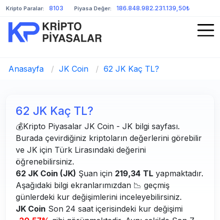
8103
186.848.982.231.139,50₺
Kripto Paralar:
Piyasa Değer:
Anasayfa
/
JK Coin
/
62 JK Kaç TL?
62 JK Kaç TL?
💰Kripto Piyasalar JK Coin - JK bilgi sayfası.
Burada çevirdiğiniz kriptoların değerlerini görebilir
ve JK için Türk Lirasındaki değerini
öğrenebilirsiniz.
62 JK Coin (JK)
Şuan için
219,34
TL
yapmaktadır.
Aşağıdaki bilgi ekranlarımızdan 📉 geçmiş
günlerdeki kur değişimlerini inceleyebilirsiniz.
JK Coin
Son 24 saat içerisindeki kur değişimi