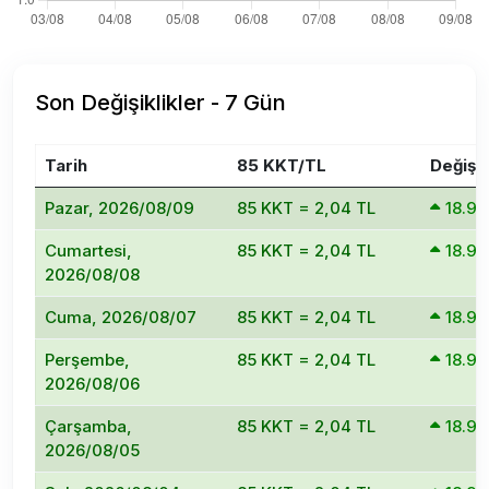
Son Değişiklikler - 7 Gün
Tarih
85 KKT/TL
Değişi
Pazar, 2026/08/09
85 KKT = 2,04 TL
18.9
Cumartesi,
85 KKT = 2,04 TL
18.9
2026/08/08
Cuma, 2026/08/07
85 KKT = 2,04 TL
18.9
Perşembe,
85 KKT = 2,04 TL
18.9
2026/08/06
Çarşamba,
85 KKT = 2,04 TL
18.9
2026/08/05