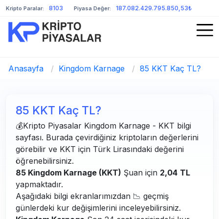
8103
187.082.429.795.850,53₺
Kripto Paralar:
Piyasa Değer:
Anasayfa
/
Kingdom Karnage
/
85 KKT Kaç TL?
85 KKT Kaç TL?
💰Kripto Piyasalar Kingdom Karnage - KKT bilgi
sayfası. Burada çevirdiğiniz kriptoların değerlerini
görebilir ve KKT için Türk Lirasındaki değerini
öğrenebilirsiniz.
85 Kingdom Karnage (KKT)
Şuan için
2,04
TL
yapmaktadır.
Aşağıdaki bilgi ekranlarımızdan 📉 geçmiş
günlerdeki kur değişimlerini inceleyebilirsiniz.