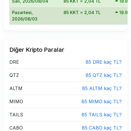
Salı, 2026/08/04
85 KKT = 2,04 TL
18.9
Pazartesi,
85 KKT = 2,04 TL
18.9
2026/08/03
Diğer Kripto Paralar
DRE
85 DRE kaç TL?
QTZ
85 QTZ kaç TL?
ALTM
85 ALTM kaç TL?
MIMO
85 MIMO kaç TL?
TAILS
85 TAILS kaç TL?
CABO
85 CABO kaç TL?