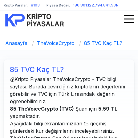
8103
186.801.122.794.841,53₺
Kripto Paralar:
Piyasa Değer:
Anasayfa
/
TheVoiceCrypto
/
85 TVC Kaç TL?
85 TVC Kaç TL?
💰Kripto Piyasalar TheVoiceCrypto - TVC bilgi
sayfası. Burada çevirdiğiniz kriptoların değerlerini
görebilir ve TVC için Türk Lirasındaki değerini
öğrenebilirsiniz.
85 TheVoiceCrypto (TVC)
Şuan için
5,59
TL
yapmaktadır.
Aşağıdaki bilgi ekranlarımızdan 📉 geçmiş
günlerdeki kur değişimlerini inceleyebilirsiniz.