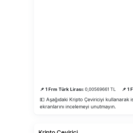
📌 1 Frm Türk Lirası:
0,00569661 TL
📌 1 
💵 Aşağıdaki Kripto Çeviriciyi kullanarak i
ekranlarını incelemeyi unutmayın.
Kripto Çevirici