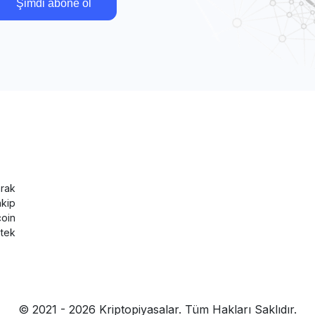
Şimdi abone ol
rak
akip
coin
tek
© 2021 - 2026 Kriptopiyasalar. Tüm Hakları Saklıdır.