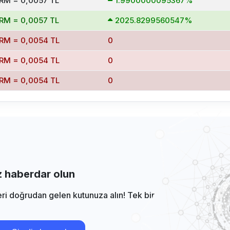
FRM = 0,0057 TL
1.9900000095367%
FRM = 0,0057 TL
2025.8299560547%
FRM = 0,0054 TL
0
FRM = 0,0054 TL
0
FRM = 0,0054 TL
0
iz haberdar olun
eri doğrudan gelen kutunuza alın! Tek bir