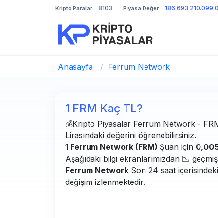
8103
186.693.210.099.
Kripto Paralar:
Piyasa Değer:
Anasayfa
/
Ferrum Network
1 FRM Kaç TL?
💰Kripto Piyasalar Ferrum Network - FRM b
Lirasındaki değerini öğrenebilirsiniz.
1 Ferrum Network (FRM)
Şuan için
0,00
Aşağıdaki bilgi ekranlarımızdan 📉 geçmiş g
Ferrum Network
Son 24 saat içerisindek
değişim izlenmektedir.