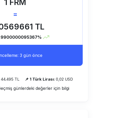
1 FRM
=
0569661 TL
1.9900000095367%
celleme: 3 gün önce
44.495 TL
📌 1 Türk Lirası:
0,02 USD
Geçmiş günlerdeki değerler için bilgi