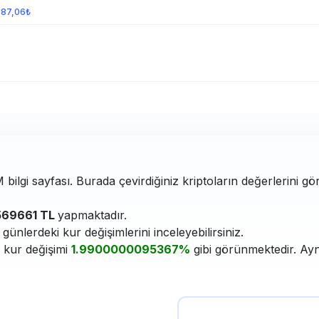
087,06₺
ilgi sayfası. Burada çevirdiğiniz kriptoların değerlerini gö
569661 TL
yapmaktadır.
ünlerdeki kur değişimlerini inceleyebilirsiniz.
i kur değişimi
1.9900000095367%
gibi görünmektedir. Ayn