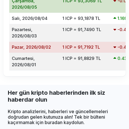
Çarşamba,
1 ICP = 93,3069 TL
-0.0
2026/08/05
Salı, 2026/08/04
1 ICP = 93,1878 TL
1.16
Pazartesi,
1 ICP = 91,7490 TL
-0.4
2026/08/03
Pazar, 2026/08/02
1 ICP = 91,7192 TL
-0.4
Cumartesi,
1 ICP = 91,8829 TL
0.43
2026/08/01
Her gün kripto haberlerinden ilk siz
haberdar olun
Kripto analizlerini, haberleri ve güncellemeleri
doğrudan gelen kutunuza alın! Tek bir bülteni
kaçırmamak için buradan kaydolun.