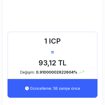
1 ICP
=
93,12 TL
Değişim:
0.91000002622604%
Güncelleme: 58 saniye önce