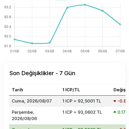
Son Değişiklikler - 7 Gün
Tarih
1 ICP/TL
Değişi
Cuma, 2026/08/07
1 ICP = 92,5001 TL
-0.8
Perşembe,
1 ICP = 93,0602 TL
0.17
2026/08/06