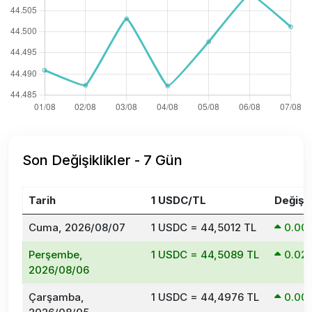
Son Değişiklikler - 7 Gün
Tarih
1 USDC/TL
Değişi
Cuma, 2026/08/07
1 USDC = 44,5012 TL
0.00
Perşembe,
1 USDC = 44,5089 TL
0.02
2026/08/06
Çarşamba,
1 USDC = 44,4976 TL
0.00