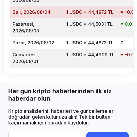
2026/08/05
Salı, 2026/08/04
1 USDC = 44,4872 TL
-0.0
Pazartesi,
1 USDC = 44,5031 TL
0.01
2026/08/03
Pazar, 2026/08/02
1 USDC = 44,4873 TL
0
Cumartesi,
1 USDC = 44,4909 TL
-0.0
2026/08/01
Her gün kripto haberlerinden ilk siz
haberdar olun
Kripto analizlerini, haberleri ve güncellemeleri
doğrudan gelen kutunuza alın! Tek bir bülteni
kaçırmamak için buradan kaydolun.