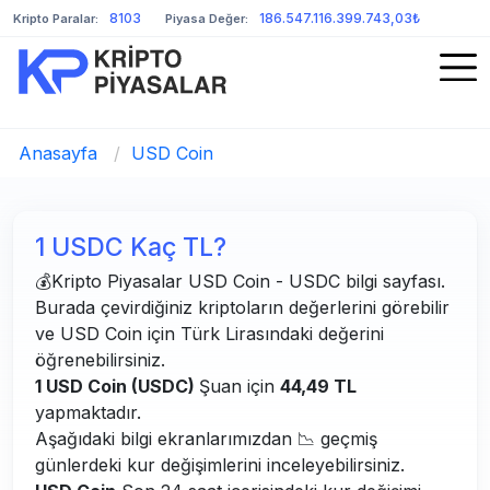
8103
186.547.116.399.743,03₺
Kripto Paralar:
Piyasa Değer:
Anasayfa
/
USD Coin
1 USDC Kaç TL?
💰Kripto Piyasalar USD Coin - USDC bilgi sayfası.
Burada çevirdiğiniz kriptoların değerlerini görebilir
ve USD Coin için Türk Lirasındaki değerini
öğrenebilirsiniz.
1 USD Coin (USDC)
Şuan için
44,49 TL
yapmaktadır.
Aşağıdaki bilgi ekranlarımızdan 📉 geçmiş
günlerdeki kur değişimlerini inceleyebilirsiniz.