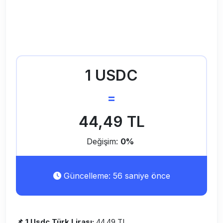
1 USDC
=
44,49 TL
Değişim:
0%
Güncelleme: 56 saniye önce
📌 1 Usdc Türk Lirası:
44,49 TL