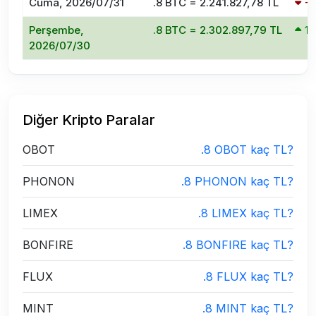
Cuma, 2026/07/31
.8 BTC = 2.241.827,78 TL
-
Perşembe,
.8 BTC = 2.302.897,79 TL
1
2026/07/30
Diğer Kripto Paralar
OBOT
.8 OBOT kaç TL?
PHONON
.8 PHONON kaç TL?
LIMEX
.8 LIMEX kaç TL?
BONFIRE
.8 BONFIRE kaç TL?
FLUX
.8 FLUX kaç TL?
MINT
.8 MINT kaç TL?