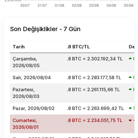
Son Değişiklikler - 7 Gün
Tarih
.8 BTC/TL
Değ
Çarşamba,
.8 BTC = 2.302.192,34 TL
0
2026/08/05
Salı, 2026/08/04
.8 BTC = 2.283.177,58 TL
0
Pazartesi,
.8 BTC = 2.261.115,66 TL
0
2026/08/03
Pazar, 2026/08/02
.8 BTC = 2.263.699,42 TL
1
Cumartesi,
.8 BTC = 2.234.051,75 TL
-
2026/08/01