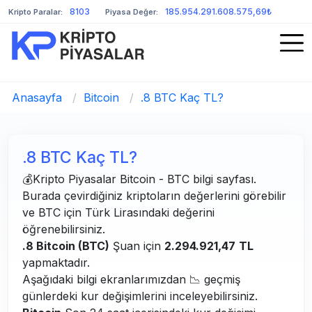
8103
185.954.291.608.575,69₺
Kripto Paralar:
Piyasa Değer:
Anasayfa
/
Bitcoin
/
.8 BTC Kaç TL?
.8 BTC Kaç TL?
💰Kripto Piyasalar Bitcoin - BTC bilgi sayfası.
Burada çevirdiğiniz kriptoların değerlerini görebilir
ve BTC için Türk Lirasındaki değerini
öğrenebilirsiniz.
.8 Bitcoin (BTC)
Şuan için
2.294.921,47
TL
yapmaktadır.
Aşağıdaki bilgi ekranlarımızdan 📉 geçmiş
günlerdeki kur değişimlerini inceleyebilirsiniz.