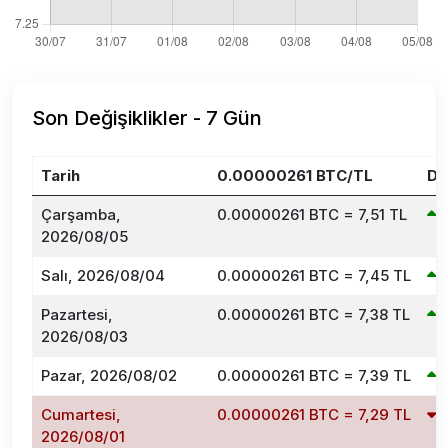
Son Değişiklikler - 7 Gün
Tarih
0.00000261 BTC/TL
De
Çarşamba,
0.00000261 BTC = 7,51 TL
2026/08/05
Salı, 2026/08/04
0.00000261 BTC = 7,45 TL
Pazartesi,
0.00000261 BTC = 7,38 TL
2026/08/03
Pazar, 2026/08/02
0.00000261 BTC = 7,39 TL
Cumartesi,
0.00000261 BTC = 7,29 TL
2026/08/01