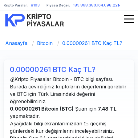
8103
185.868.380.164.098,22₺
Kripto Paralar:
Piyasa Değer:
Anasayfa
/
Bitcoin
/
0.00000261 BTC Kaç TL?
0.00000261 BTC Kaç TL?
💰Kripto Piyasalar Bitcoin - BTC bilgi sayfası.
Burada çevirdiğiniz kriptoların değerlerini görebilir
ve BTC için Türk Lirasındaki değerini
öğrenebilirsiniz.
0.00000261 Bitcoin (BTC)
Şuan için
7,48
TL
yapmaktadır.
Aşağıdaki bilgi ekranlarımızdan 📉 geçmiş
günlerdeki kur değişimlerini inceleyebilirsiniz.