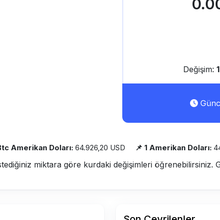
0.0
Değişim:
Günce
 Btc Amerikan Doları:
64.926,20 USD
📌 1 Amerikan Doları:
4
stediğiniz miktara göre kurdaki değişimleri öğrenebilirsiniz. 
Son Çevrilenler