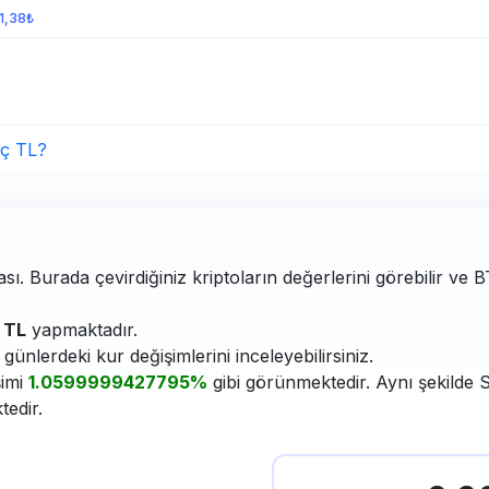
11,38₺
ç TL?
ası. Burada çevirdiğiniz kriptoların değerlerini görebilir ve 
TL
yapmaktadır.
ünlerdeki kur değişimlerini inceleyebilirsiniz.
şimi
1.0599999427795%
gibi görünmektedir. Aynı şekilde S
tedir.