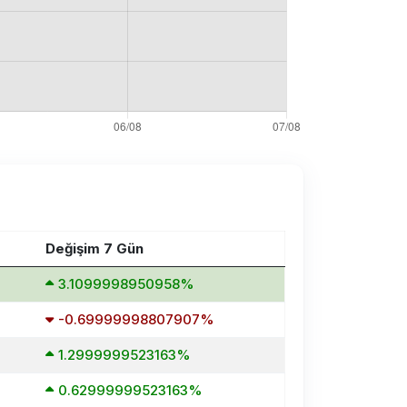
Değişim 7 Gün
3.1099998950958%
-0.69999998807907%
1.2999999523163%
0.62999999523163%