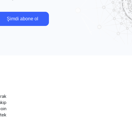
Şimdi abone ol
rak
akip
coin
tek