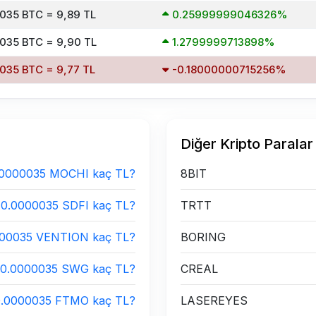
035 BTC = 9,89 TL
0.25999999046326%
035 BTC = 9,90 TL
1.2799999713898%
035 BTC = 9,77 TL
-0.18000000715256%
Diğer Kripto Paralar
.0000035 MOCHI kaç TL?
8BIT
0.0000035 SDFI kaç TL?
TRTT
000035 VENTION kaç TL?
BORING
0.0000035 SWG kaç TL?
CREAL
0.0000035 FTMO kaç TL?
LASEREYES