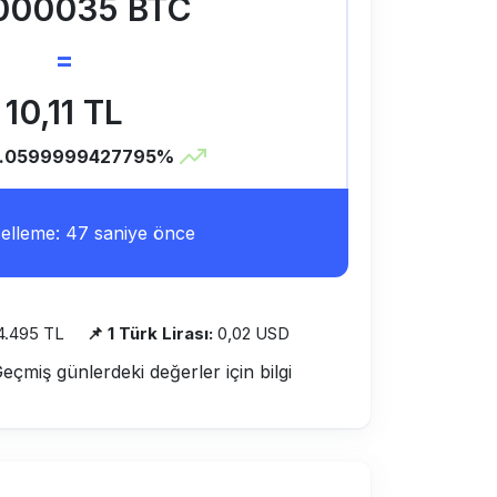
000035 BTC
=
10,11 TL
1.0599999427795%
lleme: 47 saniye önce
4.495 TL
📌 1 Türk Lirası:
0,02 USD
Geçmiş günlerdeki değerler için bilgi