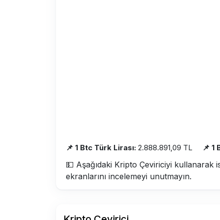
📌 1 Btc Türk Lirası:
2.888.891,09 TL
📌 1
💵 Aşağıdaki Kripto Çeviriciyi kullanarak i
ekranlarını incelemeyi unutmayın.
Kripto Çevirici