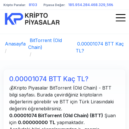
8103
185.954.284.468.329,56₺
Kripto Paralar:
Piyasa Değer:
BitTorrent (Old
Anasayfa
0.00001074 BTT Kaç
Chain)
/
TL?
/
0.00001074 BTT Kaç TL?
💰Kripto Piyasalar BitTorrent (Old Chain) - BTT
bilgi sayfası. Burada çevirdiğiniz kriptoların
değerlerini görebilir ve BTT için Türk Lirasındaki
değerini öğrenebilirsiniz.
0.00001074 BitTorrent (Old Chain) (BTT)
Şuan
için
0.00000000
TL
yapmaktadır.